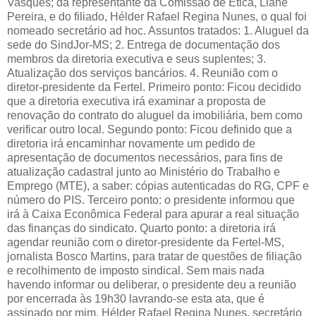
Vasques; da representante da Comissão de Ética, Liane
Pereira, e do filiado, Hélder Rafael Regina Nunes, o qual foi
nomeado secretário ad hoc. Assuntos tratados: 1. Aluguel da
sede do SindJor-MS; 2. Entrega de documentação dos
membros da diretoria executiva e seus suplentes; 3.
Atualização dos serviços bancários. 4. Reunião com o
diretor-presidente da Fertel. Primeiro ponto: Ficou decidido
que a diretoria executiva irá examinar a proposta de
renovação do contrato do aluguel da imobiliária, bem como
verificar outro local. Segundo ponto: Ficou definido que a
diretoria irá encaminhar novamente um pedido de
apresentação de documentos necessários, para fins de
atualização cadastral junto ao Ministério do Trabalho e
Emprego (MTE), a saber: cópias autenticadas do RG, CPF e
número do PIS. Terceiro ponto: o presidente informou que
irá à Caixa Econômica Federal para apurar a real situação
das finanças do sindicato. Quarto ponto: a diretoria irá
agendar reunião com o diretor-presidente da Fertel-MS,
jornalista Bosco Martins, para tratar de questões de filiação
e recolhimento de imposto sindical. Sem mais nada
havendo informar ou deliberar, o presidente deu a reunião
por encerrada às 19h30 lavrando-se esta ata, que é
assinado por mim, Hélder Rafael Regina Nunes, secretário