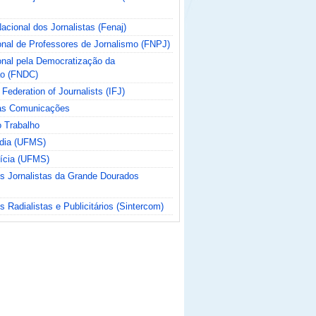
cional dos Jornalistas (Fenaj)
nal de Professores de Jornalismo (FNPJ)
nal pela Democratização da
o (FNDC)
 Federation of Journalists (IFJ)
das Comunicações
o Trabalho
ídia (UFMS)
tícia (UFMS)
os Jornalistas da Grande Dourados
s Radialistas e Publicitários (Sintercom)