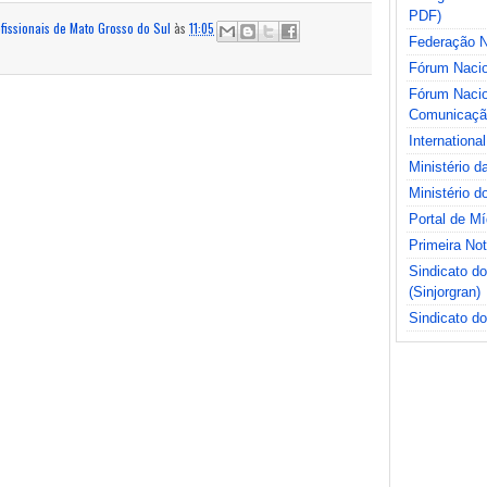
PDF)
ofissionais de Mato Grosso do Sul
às
11:05
Federação Na
Fórum Nacio
Fórum Nacio
Comunicaçã
International
Ministério 
Ministério d
Portal de M
Primeira No
Sindicato d
(Sinjorgran)
Sindicato do