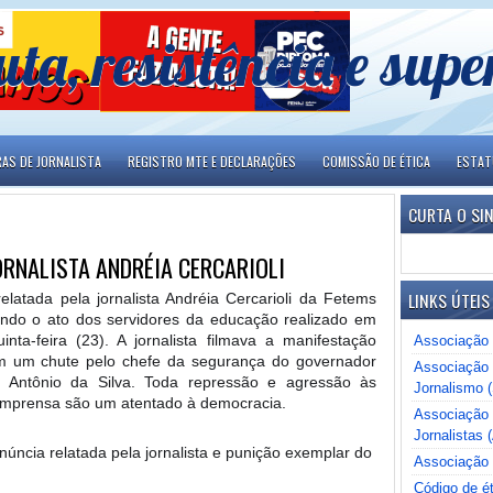
uta, resistência e sup
RAS DE JORNALISTA
REGISTRO MTE E DECLARAÇÕES
COMISSÃO DE ÉTICA
ESTA
CURTA O SI
ORNALISTA ANDRÉIA CERCARIOLI
LINKS ÚTEIS
atada pela jornalista Andréia Cercarioli da Fetems 
rindo o ato dos servidores da educação realizado em 
nta-feira (23). A jornalista filmava a manifestação 
Associação 
m um chute pelo chefe da segurança do governador 
Associação 
 Antônio da Silva. Toda repressão e agressão às 
Jornalismo 
e imprensa são um atentado à democracia.
Associação B
Jornalistas (
ncia relatada pela jornalista e punição exemplar do 
Associação 
Código de ét