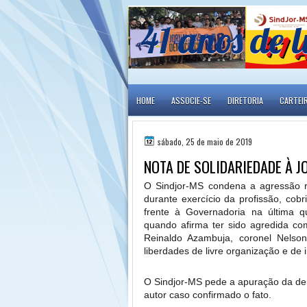
41 anos de l
HOME
ASSOCIE-SE
DIRETORIA
CARTEI
sábado, 25 de maio de 2019
NOTA DE SOLIDARIEDADE À J
O Sindjor-MS condena a agressão rel
durante exercício da profissão, cob
frente à Governadoria na última qui
quando afirma ter sido agredida co
Reinaldo Azambuja, coronel Nelson
liberdades de livre organização e d
O Sindjor-MS pede a apuração da denú
autor caso
confirmado o fato.