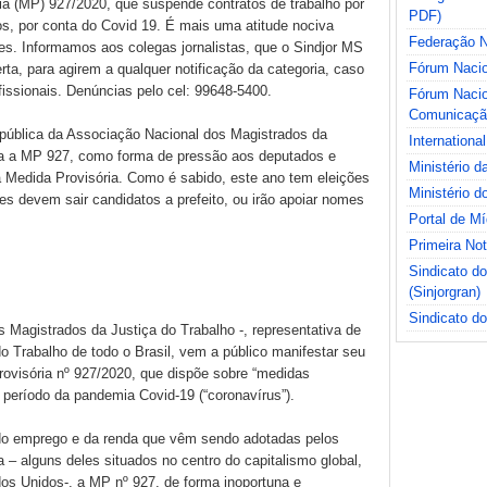
ria (MP) 927/2020, que suspende contratos de trabalho por
PDF)
s, por conta do Covid 19. É mais uma atitude nociva
Federação Na
es. Informamos aos colegas jornalistas, que o Sindjor MS
Fórum Nacio
rta, para agirem a qualquer notificação da categoria, caso
issionais. Denúncias pelo cel: 99648-5400.
Fórum Nacio
Comunicaçã
 pública da Associação Nacional dos Magistrados da
International
a a MP 927, como forma de pressão aos deputados e
Ministério 
Medida Provisória. Como é sabido, este ano tem eleições
Ministério d
es devem sair candidatos a prefeito, ou irão apoiar nomes
Portal de M
Primeira No
Sindicato d
(Sinjorgran)
Sindicato do
agistrados da Justiça do Trabalho -, representativa de
o Trabalho de todo o Brasil, vem a público manifestar seu
ovisória nº 927/2020, que dispõe sobre “medidas
 período da pandemia Covid-19 (“coronavírus”).
do emprego e da renda que vêm sendo adotadas pelos
a – alguns deles situados no centro do capitalismo global,
dos Unidos-, a MP nº 927, de forma inoportuna e