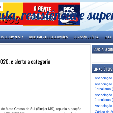
uta, resistência e sup
RAS DE JORNALISTA
REGISTRO MTE E DECLARAÇÕES
COMISSÃO DE ÉTICA
ESTA
CURTA O SI
20, e alerta a categoria
LINKS ÚTEIS
Associação 
Associação 
Jornalismo 
Associação B
Jornalistas (
Associação 
is de Mato Grosso do Sul (Sindjor MS), repudia a adoção
Código de ét