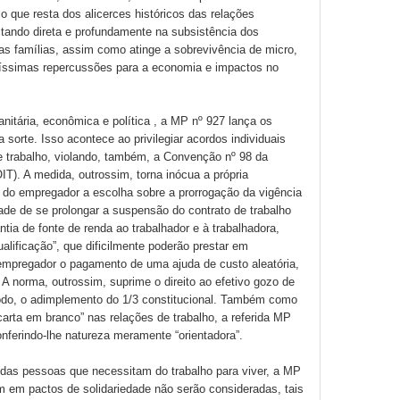
 que resta dos alicerces históricos das relações
actando direta e profundamente na subsistência dos
as famílias, assim como atinge a sobrevivência de micro,
ssimas repercussões para a economia e impactos no
sanitária, econômica e política , a MP nº 927 lança os
a sorte. Isso acontece ao privilegiar acordos individuais
e trabalho, violando, também, a Convenção nº 98 da
IT). A medida, outrossim, torna inócua a própria
ral do empregador a escolha sobre a prorrogação da vigência
dade de se prolongar a suspensão do contrato de trabalho
tia de fonte de renda ao trabalhador e à trabalhadora,
lificação”, que dificilmente poderão prestar em
o empregador o pagamento de uma ajuda de custo aleatória,
 A norma, outrossim, suprime o direito ao efetivo gozo de
modo, o adimplemento do 1/3 constitucional. Também como
“carta em branco” nas relações de trabalho, a referida MP
onferindo-lhe natureza meramente “orientadora”.
al das pessoas que necessitam do trabalho para viver, a MP
m em pactos de solidariedade não serão consideradas, tais