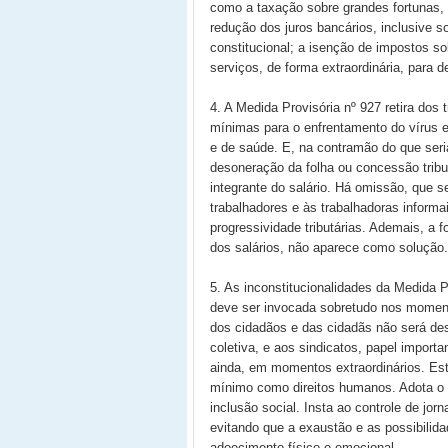
como a taxação sobre grandes fortunas, q
redução dos juros bancários, inclusive 
constitucional; a isenção de impostos so
serviços, de forma extraordinária, para 
4. A Medida Provisória nº 927 retira dos
mínimas para o enfrentamento do vírus 
e de saúde. E, na contramão do que ser
desoneração da folha ou concessão tribu
integrante do salário. Há omissão, que se
trabalhadores e às trabalhadoras informa
progressividade tributárias. Ademais, a f
dos salários, não aparece como solução.
5. As inconstitucionalidades da Medida P
deve ser invocada sobretudo nos moment
dos cidadãos e das cidadãs não será des
coletiva, e aos sindicatos, papel import
ainda, em momentos extraordinários. Estab
mínimo como direitos humanos. Adota o
inclusão social. Insta ao controle de jo
evitando que a exaustão e as possibilida
adoecimento físico e emocional.