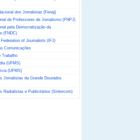
cional dos Jornalistas (Fenaj)
nal de Professores de Jornalismo (FNPJ)
nal pela Democratização da
o (FNDC)
 Federation of Journalists (IFJ)
das Comunicações
o Trabalho
ídia (UFMS)
tícia (UFMS)
os Jornalistas da Grande Dourados
s Radialistas e Publicitários (Sintercom)