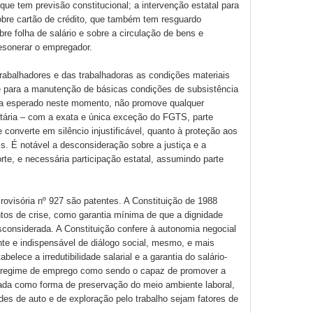
ue tem previsão constitucional; a intervenção estatal para
sobre cartão de crédito, que também tem resguardo
bre folha de salário e sobre a circulação de bens e
desonerar o empregador.
 trabalhadores e das trabalhadoras as condições materiais
e para a manutenção de básicas condições de subsistência
ia esperado neste momento, não promove qualquer
tária – com a exata e única exceção do FGTS, parte
 converte em silêncio injustificável, quanto à proteção aos
is. É notável a desconsideração sobre a justiça e a
orte, e necessária participação estatal, assumindo parte
rovisória nº 927 são patentes. A Constituição de 1988
os de crise, como garantia mínima de que a dignidade
considerada. A Constituição confere à autonomia negocial
ante e indispensável de diálogo social, mesmo, e mais
elece a irredutibilidade salarial e a garantia do salário-
 regime de emprego como sendo o capaz de promover a
rnada como forma de preservação do meio ambiente laboral,
des de auto e de exploração pelo trabalho sejam fatores de