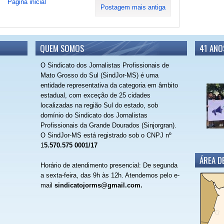
Página inicial
Postagem mais antiga
QUEM SOMOS
41 ANO
O Sindicato dos Jornalistas Profissionais de
Mato Grosso do Sul (SindJor-MS) é uma
entidade representativa da categoria em âmbito
estadual, com exceção de 25 cidades
localizadas na região Sul do estado, sob
domínio do Sindicato dos Jornalistas
Profissionais da Grande Dourados (Sinjorgran).
O SindJor-MS está registrado sob o CNPJ nº
1
5.570.575 0001/17
ÁREA D
Horário de atendimento presencial: De segunda
a sexta-feira, das 9h às 12h.
Atendemos pelo e-
mail
sindicatojorms@gmail.com.