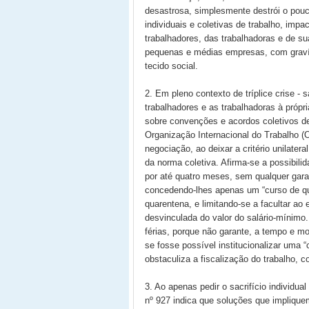
desastrosa, simplesmente destrói o pouco
individuais e coletivas de trabalho, imp
trabalhadores, das trabalhadoras e de su
pequenas e médias empresas, com graví
tecido social.
2. Em pleno contexto de tríplice crise - 
trabalhadores e as trabalhadoras à própri
sobre convenções e acordos coletivos d
Organização Internacional do Trabalho (O
negociação, ao deixar a critério unilate
da norma coletiva. Afirma-se a possibili
por até quatro meses, sem qualquer garan
concedendo-lhes apenas um “curso de qua
quarentena, e limitando-se a facultar a
desvinculada do valor do salário-mínimo.
férias, porque não garante, a tempo e 
se fosse possível institucionalizar uma 
obstaculiza a fiscalização do trabalho, c
3. Ao apenas pedir o sacrifício individu
nº 927 indica que soluções que implique