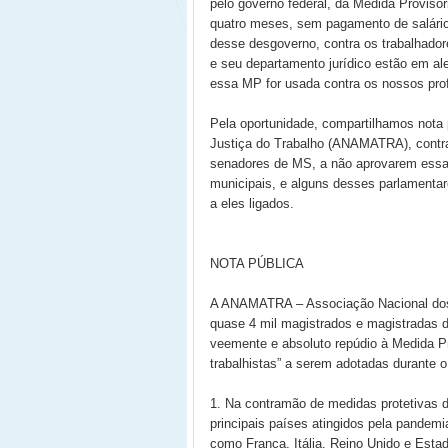
pelo governo federal, da Medida Provisó
quatro meses, sem pagamento de salário
desse desgoverno, contra os trabalhador
e seu departamento jurídico estão em ale
essa MP for usada contra os nossos prof
Pela oportunidade, compartilhamos nota
Justiça do Trabalho (ANAMATRA), contr
senadores de MS, a não aprovarem essa 
municipais, e alguns desses parlamentar
a eles ligados.
NOTA PÚBLICA
A ANAMATRA – Associação Nacional dos M
quase 4 mil magistrados e magistradas d
veemente e absoluto repúdio à Medida Pr
trabalhistas” a serem adotadas durante o
1. Na contramão de medidas protetivas 
principais países atingidos pela pandemi
como França, Itália, Reino Unido e Esta