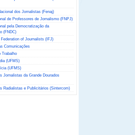
cional dos Jornalistas (Fenaj)
nal de Professores de Jornalismo (FNPJ)
nal pela Democratização da
o (FNDC)
 Federation of Journalists (IFJ)
das Comunicações
o Trabalho
ídia (UFMS)
tícia (UFMS)
os Jornalistas da Grande Dourados
s Radialistas e Publicitários (Sintercom)