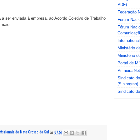
PDF)
Federação Na
 a ser enviada à empresa, ao Acordo Coletivo de Trabalho
Fórum Nacio
 maio.
Fórum Nacio
Comunicaçã
International
Ministério 
Ministério d
Portal de M
Primeira No
Sindicato d
(Sinjorgran)
Sindicato do
ofissionais de Mato Grosso do Sul
às
07:51