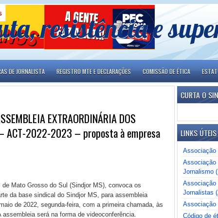
uta, resistência e sup
RAS DE JORNALISTA
REGISTRO MTE E DECLARAÇÕES
COMISSÃO DE ÉTICA
ESTA
CURTA O SI
ASSEMBLEIA EXTRAORDINÁRIA DOS
– ACT-2022-2023 – proposta à empresa
LINKS ÚTEIS
Associação 
Associação 
Jornalismo 
Associação B
is de Mato Grosso do Sul (Sindjor MS), convoca os
Jornalistas (
te da base sindical do Sindjor MS, para assembleia
Associação 
de maio de 2022, segunda-feira, com a primeira chamada, às
 assembleia será na forma de videoconferência.
Código de ét