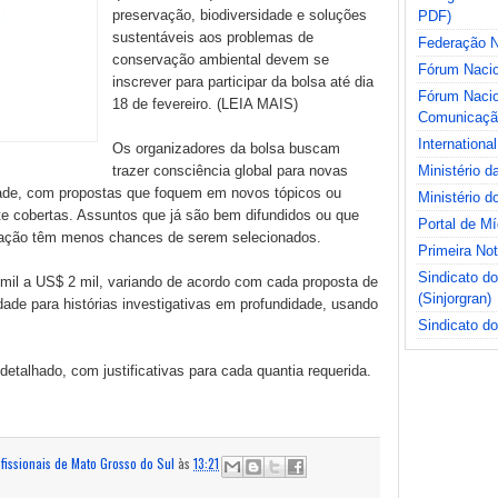
preservação, biodiversidade e soluções
PDF)
sustentáveis aos problemas de
Federação Na
conservação ambiental devem se
Fórum Nacio
inscrever para participar da bolsa até dia
Fórum Nacio
18 de fevereiro. (LEIA MAIS)
Comunicaçã
International
Os organizadores da bolsa buscam
trazer consciência global para novas
Ministério 
dade, com propostas que foquem em novos tópicos ou
Ministério d
e cobertas. Assuntos que já são bem difundidos ou que
Portal de M
ação têm menos chances de serem selecionados.
Primeira No
Sindicato d
mil a US$ 2 mil, variando de acordo com cada proposta de
(Sinjorgran)
idade para histórias investigativas em profundidade, usando
Sindicato do
talhado, com justificativas para cada quantia requerida.
ofissionais de Mato Grosso do Sul
às
13:21