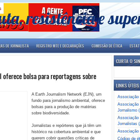
uta, resistência e sup
RAS DE JORNALISTA
REGISTRO MTE E DECLARAÇÕES
COMISSÃO DE ÉTICA
ESTA
CURTA O SI
l oferece bolsa para reportagens sobre
LINKS ÚTEIS
A Earth Journalism Network (EJN), um
Associação 
fundo para jornalismo ambiental, oferece
Associação 
bolsas para a produção de matérias
Jornalismo 
sobre biodiversidade.
Associação B
Jornalistas (
Jornalistas e repórteres que já têm um
Associação 
histórico na cobertura ambiental e que
querem cobrir questões críticas de
Código de ét