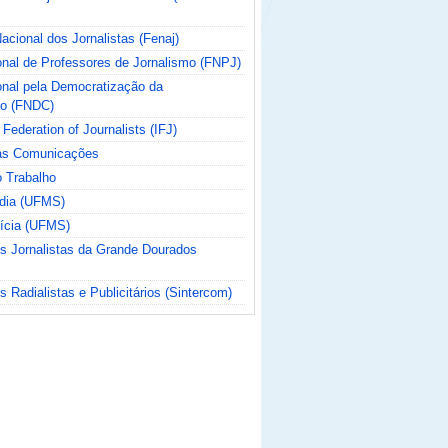
cional dos Jornalistas (Fenaj)
nal de Professores de Jornalismo (FNPJ)
nal pela Democratização da
o (FNDC)
 Federation of Journalists (IFJ)
das Comunicações
o Trabalho
ídia (UFMS)
tícia (UFMS)
os Jornalistas da Grande Dourados
s Radialistas e Publicitários (Sintercom)