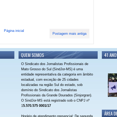
Página inicial
Postagem mais antiga
QUEM SOMOS
41 ANO
O Sindicato dos Jornalistas Profissionais de
Mato Grosso do Sul (SindJor-MS) é uma
entidade representativa da categoria em âmbito
estadual, com exceção de 25 cidades
localizadas na região Sul do estado, sob
domínio do Sindicato dos Jornalistas
Profissionais da Grande Dourados (Sinjorgran).
O SindJor-MS está registrado sob o CNPJ nº
1
5.570.575 0001/17
ÁREA D
Horário de atendimento presencial: De segunda