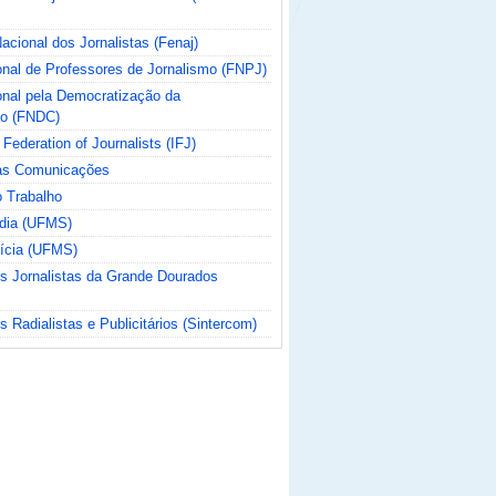
cional dos Jornalistas (Fenaj)
nal de Professores de Jornalismo (FNPJ)
nal pela Democratização da
o (FNDC)
 Federation of Journalists (IFJ)
das Comunicações
o Trabalho
ídia (UFMS)
tícia (UFMS)
os Jornalistas da Grande Dourados
s Radialistas e Publicitários (Sintercom)