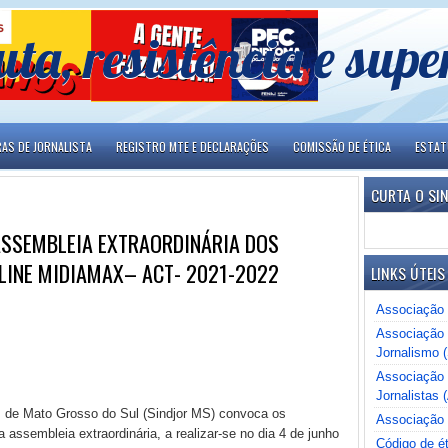
uta, resistência e sup
RAS DE JORNALISTA
REGISTRO MTE E DECLARAÇÕES
COMISSÃO DE ÉTICA
ESTA
CURTA O SI
ASSEMBLEIA EXTRAORDINÁRIA DOS
 LINE MIDIAMAX– ACT- 2021-2022
LINKS ÚTEIS
Associação 
Associação 
Jornalismo 
Associação B
Jornalistas (
is de Mato Grosso do Sul (Sindjor MS) convoca os
Associação 
a assembleia extraordinária, a realizar-se no dia 4 de junho
Código de ét