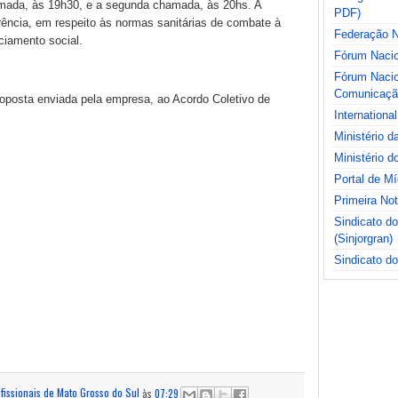
hamada, às 19h30, e a segunda chamada, às 20hs. A
PDF)
ência, em respeito às normas sanitárias de combate à
Federação Na
ciamento social.
Fórum Nacio
Fórum Nacio
Comunicaçã
oposta enviada pela empresa, ao Acordo Coletivo de
International
Ministério 
Ministério d
Portal de M
Primeira No
Sindicato d
(Sinjorgran)
Sindicato do
ofissionais de Mato Grosso do Sul
às
07:29