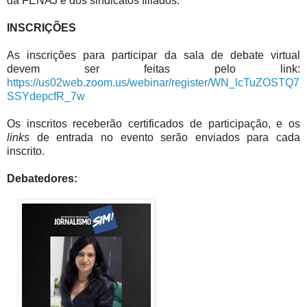
da FENAJ e dos sindicatos filiados.
INSCRIÇÕES
As inscrições para participar da sala de debate virtual
devem ser feitas pelo link:
https://us02web.zoom.us/webinar/register/WN_lcTuZOSTQ7
SSYdepcfR_7w
Os inscritos receberão certificados de participação, e os
links
de entrada no evento serão enviados para cada
inscrito.
Debatedores: