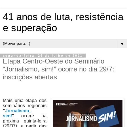
41 anos de luta, resistência
e superação
▼
segunda-feira, 26 de julho de 2021
Etapa Centro-Oeste do Seminário
“Jornalismo, sim!” ocorre no dia 29/7:
inscrições abertas
Mais uma etapa dos
seminários regionais
"
Jornalismo,
sim!
"
ocorre na
próxima quinta-feira
(29/07), a partir das