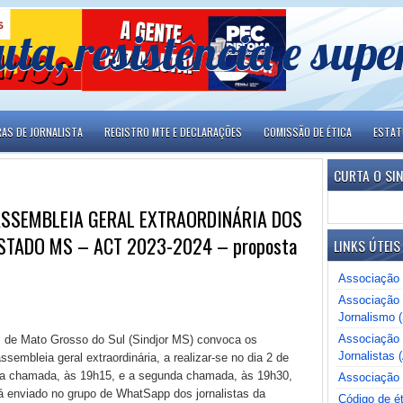
uta, resistência e sup
RAS DE JORNALISTA
REGISTRO MTE E DECLARAÇÕES
COMISSÃO DE ÉTICA
ESTA
CURTA O SI
ASSEMBLEIA GERAL EXTRAORDINÁRIA DOS
STADO MS – ACT 2023-2024 – proposta
LINKS ÚTEIS
Associação 
Associação 
Jornalismo 
Associação B
is de Mato Grosso do Sul (Sindjor MS) convoca os
Jornalistas (
ssembleia geral extraordinária, a realizar-se no dia 2 de
eira chamada, às 19h15, e a segunda chamada, às 19h30,
Associação 
rá enviado no grupo de WhatSapp dos jornalistas da
Código de ét