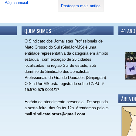
Página inicial
Postagem mais antiga
QUEM SOMOS
41 ANO
O Sindicato dos Jornalistas Profissionais de
Mato Grosso do Sul (SindJor-MS) é uma
entidade representativa da categoria em âmbito
estadual, com exceção de 25 cidades
localizadas na região Sul do estado, sob
domínio do Sindicato dos Jornalistas
Profissionais da Grande Dourados (Sinjorgran).
O SindJor-MS está registrado sob o CNPJ nº
1
5.570.575 0001/17
ÁREA D
Horário de atendimento presencial: De segunda
a sexta-feira, das 9h às 12h.
Atendemos pelo e-
mail
sindicatojorms@gmail.com.