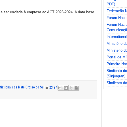
PDF)
Federação Na
 a ser enviada à empresa ao ACT 2023-2024. A data base
Fórum Nacio
Fórum Nacio
Comunicaçã
International
Ministério 
Ministério d
Portal de M
Primeira No
Sindicato d
(Sinjorgran)
Sindicato do
ofissionais de Mato Grosso do Sul
às
23:27