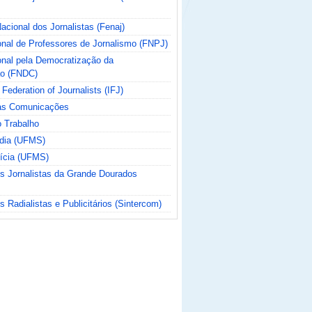
cional dos Jornalistas (Fenaj)
nal de Professores de Jornalismo (FNPJ)
nal pela Democratização da
o (FNDC)
 Federation of Journalists (IFJ)
das Comunicações
o Trabalho
ídia (UFMS)
tícia (UFMS)
os Jornalistas da Grande Dourados
s Radialistas e Publicitários (Sintercom)