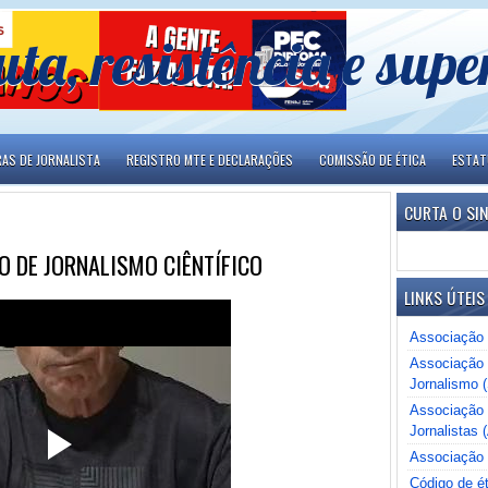
uta, resistência e sup
RAS DE JORNALISTA
REGISTRO MTE E DECLARAÇÕES
COMISSÃO DE ÉTICA
ESTA
CURTA O SI
 DE JORNALISMO CIÊNTÍFICO
LINKS ÚTEIS
Associação 
Associação 
Jornalismo 
Associação B
Jornalistas (
Associação 
Código de ét