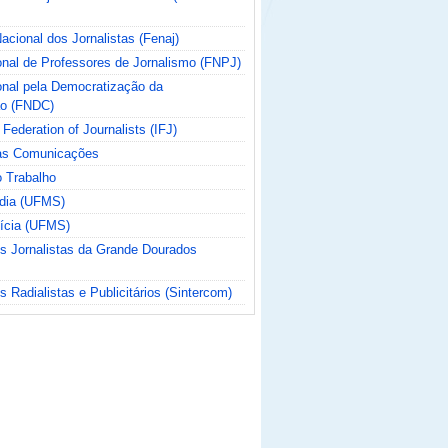
cional dos Jornalistas (Fenaj)
nal de Professores de Jornalismo (FNPJ)
nal pela Democratização da
o (FNDC)
 Federation of Journalists (IFJ)
das Comunicações
o Trabalho
ídia (UFMS)
tícia (UFMS)
os Jornalistas da Grande Dourados
s Radialistas e Publicitários (Sintercom)