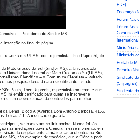
PDF)
Federação Na
Fórum Nacio
Fórum Nacio
Comunicaçã
Gonçalves - Presidente do Sindjor-MS
International
 Inscrição no final de página
Ministério 
Ministério d
com a Uems e a UFMS, com o jornalista Theo Ruprecht, de
Portal de M
s de Mato Grosso do Sul (Sindjor MS), a Universidade
Primeira No
 e a Universidade Federal de Mato Grosso do Sul(UFMS),
rnalismo Científico – o Comunica Cientista –
voltado
Sindicato d
mo e aos pesquisadores da área científica do Estado.
(Sinjorgran)
de São Paulo, Theo Ruprecht, especialista no tema, e que
Sindicato do
S irá emitir certificado para quem se inscrever e
com oficina sobre criação de conteúdos para melhor
pal da Uems, Bloco A (Avenida Dom Antônio Barbosa, 4155,
 17h às 21h. A inscrição é gratuita.
participem, se inscrevam no link abaixo. Nunca foi tão
cação nas mediações ouvir a Ciência, nesse momento, em
do sinais do esgotamento climático: as enchentes no Rio
al de MS, são exemplos de tragédias, que a Ciência pode