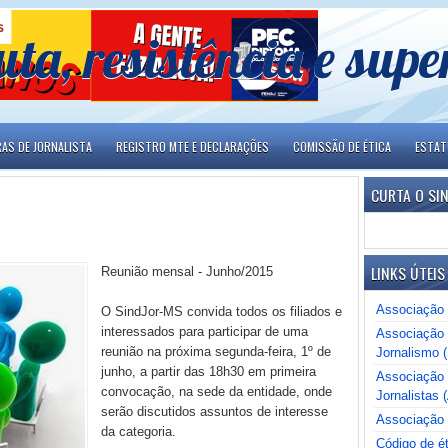
uta, resistência e sup
RAS DE JORNALISTA
REGISTRO MTE E DECLARAÇÕES
COMISSÃO DE ÉTICA
ESTA
CURTA O SI
LINKS ÚTEIS
Reunião mensal - Junho/2015
Associação 
O SindJor-MS convida todos os filiados e
interessados para participar de uma
Associação 
reunião na próxima segunda-feira, 1º de
Jornalismo 
junho, a partir das 18h30 em primeira
Associação B
convocação, na sede da entidade, onde
Jornalistas (
serão discutidos assuntos de interesse
Associação 
da categoria.
Código de ét