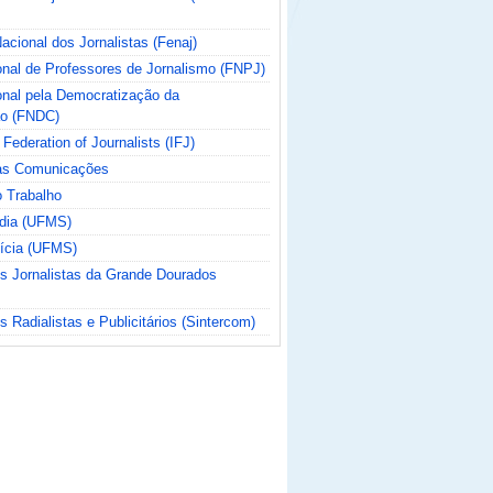
cional dos Jornalistas (Fenaj)
nal de Professores de Jornalismo (FNPJ)
nal pela Democratização da
o (FNDC)
 Federation of Journalists (IFJ)
das Comunicações
o Trabalho
ídia (UFMS)
tícia (UFMS)
os Jornalistas da Grande Dourados
s Radialistas e Publicitários (Sintercom)