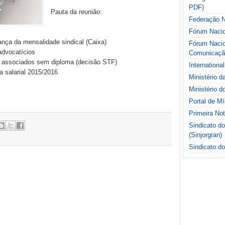
PDF)
Pauta da reunião:
Federação Na
Fórum Nacio
nça da mensalidade sindical (Caixa)
Fórum Nacio
advocatícios
Comunicaçã
s associados sem diploma (decisão STF)
International
 salarial 2015/2016
Ministério 
Ministério d
Portal de M
Primeira No
Sindicato d
(Sinjorgran)
Sindicato do