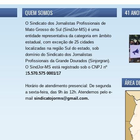
QUEM SOMOS
41 ANO
O Sindicato dos Jornalistas Profissionais de
Mato Grosso do Sul (SindJor-MS) é uma
entidade representativa da categoria em âmbito
estadual, com exceção de 25 cidades
localizadas na região Sul do estado, sob
domínio do Sindicato dos Jornalistas
Profissionais da Grande Dourados (Sinjorgran).
O SindJor-MS está registrado sob o CNPJ nº
1
5.570.575 0001/17
ÁREA D
Horário de atendimento presencial: De segunda
a sexta-feira, das 9h às 12h.
Atendemos pelo e-
mail
sindicatojorms@gmail.com.