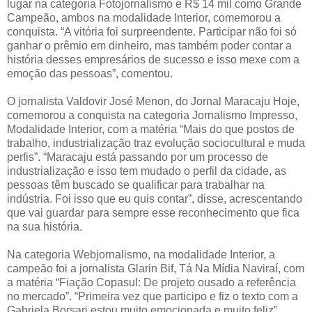
lugar na categoria Fotojornalismo e R$ 14 mil como Grande
Campeão, ambos na modalidade Interior, comemorou a
conquista. “A vitória foi surpreendente. Participar não foi só
ganhar o prêmio em dinheiro, mas também poder contar a
história desses empresários de sucesso e isso mexe com a
emoção das pessoas”, comentou.
O jornalista Valdovir José Menon, do Jornal Maracaju Hoje,
comemorou a conquista na categoria Jornalismo Impresso,
Modalidade Interior, com a matéria “Mais do que postos de
trabalho, industrialização traz evolução sociocultural e muda
perfis”. “Maracaju está passando por um processo de
industrialização e isso tem mudado o perfil da cidade, as
pessoas têm buscado se qualificar para trabalhar na
indústria. Foi isso que eu quis contar”, disse, acrescentando
que vai guardar para sempre esse reconhecimento que fica
na sua história.
Na categoria Webjornalismo, na modalidade Interior, a
campeão foi a jornalista Glarin Bif, Tá Na Mídia Naviraí, com
a matéria “Fiação Copasul: De projeto ousado a referência
no mercado”. “Primeira vez que participo e fiz o texto com a
Gabriela Borsari estou muito emocionada e muito feliz”,